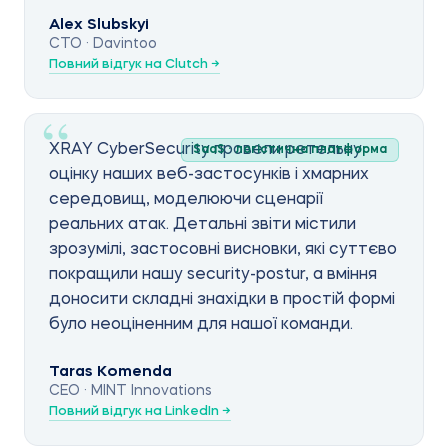
Alex Slubskyi
CTO · Davintoo
Повний відгук на Clutch →
XRAY CyberSecurity провели ретельну
SaaS · логістична платформа
оцінку наших веб-застосунків і хмарних
середовищ, моделюючи сценарії
реальних атак. Детальні звіти містили
зрозумілі, застосовні висновки, які суттєво
покращили нашу security-postur, а вміння
доносити складні знахідки в простій формі
було неоціненним для нашої команди.
Taras Komenda
CEO · MINT Innovations
Повний відгук на LinkedIn →