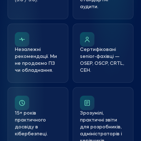
(5.0 / 5.0).
стандартні
аудити.
Незалежні
Сертифіковані
рекомендації. Ми
senior-фахівці —
не продаємо ПЗ
OSEP, OSCP, CRTL,
чи обладнання.
CEH.
15+ років
Зрозумілі,
практичного
практичні звіти
досвіду в
для розробників,
кібербезпеці.
адміністраторів і