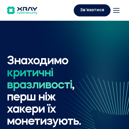
Зв’язатися
Знаходимо
критичні
вразливості
,
перш ніж
хакери їх
монетизують.