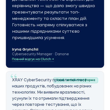
керівництва — що дало змогу швидко
презентувати результати топ-
менеджменту та скласти план дій.
Готовність напряму спілкуватися з
нашими підрядниками суттєво
пришвидшила усунення.
Iryna Grynchii
Cybersecurity Manager · Danone
Повний відгук на Clutch →
XRAY CyberSecurity провели пентест
SaaS · email-платформа
наших продуктів, побудованих на різних
технологіях. Ми виявили вразливості,
усунули їх та отримали підтвердження
через повторне тестування, що їх