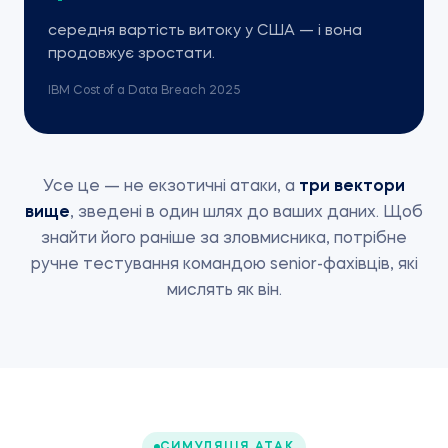
середня вартість витоку у США — і вона
продовжує зростати.
IBM Cost of a Data Breach 2025
Усе це — не екзотичні атаки, а
три вектори
вище
, зведені в один шлях до ваших даних. Щоб
знайти його раніше за зловмисника, потрібне
ручне тестування командою senior-фахівців, які
мислять як він.
СИМУЛЯЦІЯ АТАК