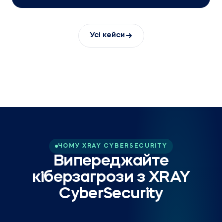
Усі кейси
ЧОМУ XRAY CYBERSECURITY
Випереджайте
кіберзагрози з XRAY
CyberSecurity