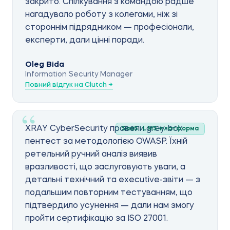
закрито. Спілкування з командою радше
нагадувало роботу з колегами, ніж зі
стороннім підрядником — професіонали,
експерти, дали цінні поради.
Oleg Bida
Information Security Manager
Повний відгук на Clutch →
XRAY CyberSecurity провели grey-box
SaaS · LMS-платформа
пентест за методологією OWASP. Їхній
ретельний ручний аналіз виявив
вразливості, що заслуговують уваги, а
детальні технічний та executive-звіти — з
подальшим повторним тестуванням, що
підтвердило усунення — дали нам змогу
пройти сертифікацію за ISO 27001.