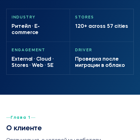
INDUSTRY
STORES
Ритейл · E-
120+ across 57 cities
commerce
ENGAGEMENT
DRIVER
External · Cloud ·
Проверка после
Stores · Web · SE
миграции в облако
Глава 1
О клиенте