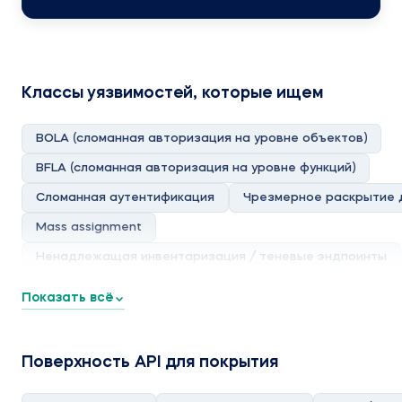
Классы уязвимостей, которые ищем
BOLA (сломанная авторизация на уровне объектов)
BFLA (сломанная авторизация на уровне функций)
Сломанная аутентификация
Чрезмерное раскрытие 
Mass assignment
Ненадлежащая инвентаризация / теневые эндпоинты
Подделка запросов на стороне сервера (SSRF)
Показать всё
Инъекции (SQL / NoSQL / команды)
GraphQL-инъекции
Злоупотребление интроспекцией GraphQL
Поверхность API для покрытия
DoS через вложенные / глубокие запросы