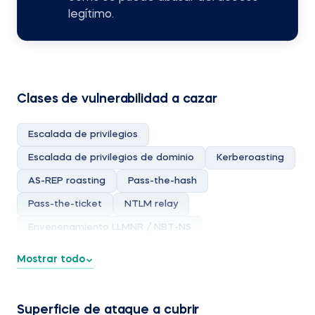
legítimo.
Clases de vulnerabilidad a cazar
Escalada de privilegios
Escalada de privilegios de dominio
Kerberoasting
AS-REP roasting
Pass-the-hash
Pass-the-ticket
NTLM relay
Envenenamiento LLMNR / NBT-NS
Abuso de ADCS
Abuso de delegación
Mostrar todo
Abuso de GPO
Contraseñas de admin local débiles / reutilizadas
Superficie de ataque a cubrir