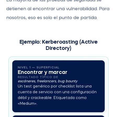
La mayoría de las pruebas de seguridad se
Abuso del sistema de backup
Credenciales compartidas
detienen al encontrar una vulnerabilidad. Para
Escalada por confianza entre dominios
Sistemas críticos (crown jewels)
nosotros, eso es solo el punto de partida.
Ejemplo: Kerberoasting (Active
Directory)
NIVEL 1 — SUPERFICIAL
Encontrar y marcar
RESULTADO TÍPICO DE
escáneres, freelancers, bug bounty
Un test genérico por checklist lista una
cuenta de servicio con una configuración
débil y crackeable. Etiquetada como
«Medium».