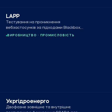
LAPP
Тестування на проникнення
вебзастосунків за підходами Blackbox,
Graybox і Whitebox для світового лідера
ВИРОБНИЦТВО · ПРОМИСЛОВІСТЬ
кабельної продукції.
Укргідроенерго
Двофазне зовнішнє та внутрішнє