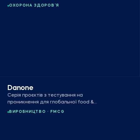
українського медичного провайдера.
ОХОРОНА ЗДОРОВ’Я
Danone
Серія проєктів з тестування на
проникнення для глобальної food &
beverage компанії, що працює у 120+
ВИРОБНИЦТВО · FMCG
країнах.