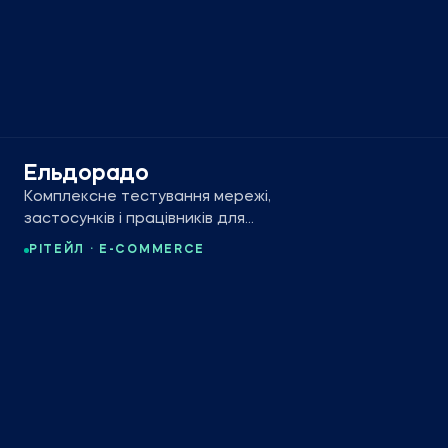
Ельдорадо
Комплексне тестування мережі,
застосунків і працівників для
українського рітейлера електроніки.
РІТЕЙЛ · E-COMMERCE