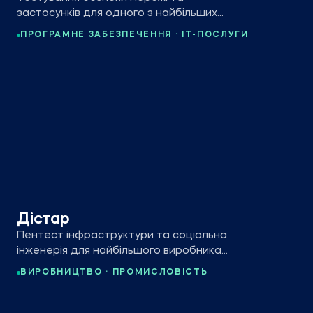
застосунків для одного з найбільших
центрів розробки на технологіях
ПРОГРАМНЕ ЗАБЕЗПЕЧЕННЯ · ІТ-ПОСЛУГИ
Microsoft у Східній Європі.
Дістар
Пентест інфраструктури та соціальна
інженерія для найбільшого виробника
алмазного інструменту Східної Європи.
ВИРОБНИЦТВО · ПРОМИСЛОВІСТЬ