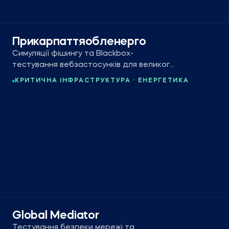
Прикарпаттяобленерго
Симуляції фішингу та Blackbox-
тестування вебзастосунків для великого
українського дистриб’ютора
КРИТИЧНА ІНФРАСТРУКТУРА · ЕНЕРГЕТИКА
електроенергії.
Global Mediator
Тестування безпеки мережі та