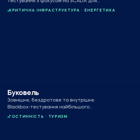
тестування з фокусом на SCADA для
найбільшого гідроенергетичного
КРИТИЧНА ІНФРАСТРУКТУРА · ЕНЕРГЕТИКА
генератора України.
Буковель
Зовнішнє, бездротове та внутрішнє
Blackbox-тестування найбільшого
гірськолижного курорту Східної Європи.
ГОСТИННІСТЬ · ТУРИЗМ