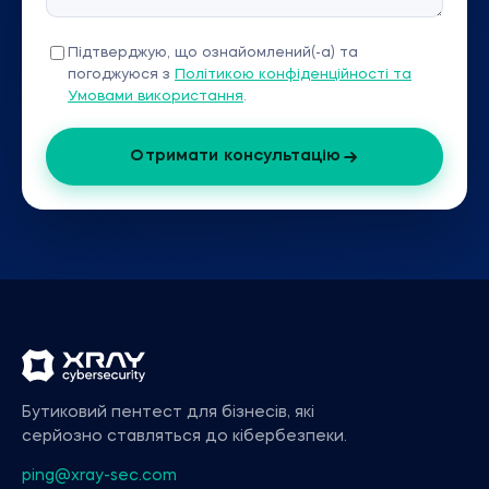
Підтверджую, що ознайомлений(-а) та
погоджуюся з
Політикою конфіденційності та
Умовами використання
.
Отримати консультацію
Бутиковий пентест для бізнесів, які
серйозно ставляться до кібербезпеки.
ping@xray-sec.com