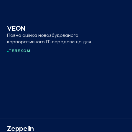
VEON
Повна оцінка новозбудованого
корпоративного ІТ-середовища для
мобільного оператора, що обслуговує
ТЕЛЕКОМ
~160 мільйонів клієнтів.
Zeppelin