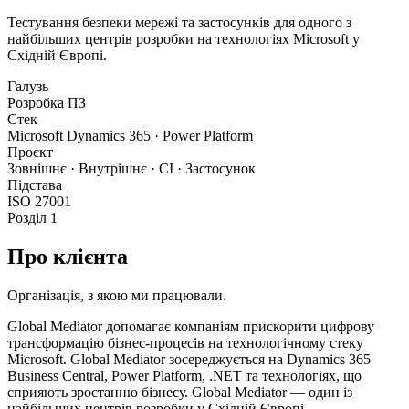
Тестування безпеки мережі та застосунків для одного з
найбільших центрів розробки на технологіях Microsoft у
Східній Європі.
Галузь
Розробка ПЗ
Стек
Microsoft Dynamics 365 · Power Platform
Проєкт
Зовнішнє · Внутрішнє · СІ · Застосунок
Підстава
ISO 27001
Розділ 1
Про клієнта
Організація, з якою ми працювали.
Global Mediator допомагає компаніям прискорити цифрову
трансформацію бізнес-процесів на технологічному стеку
Microsoft. Global Mediator зосереджується на Dynamics 365
Business Central, Power Platform, .NET та технологіях, що
сприяють зростанню бізнесу. Global Mediator — один із
найбільших центрів розробки у Східній Європі.