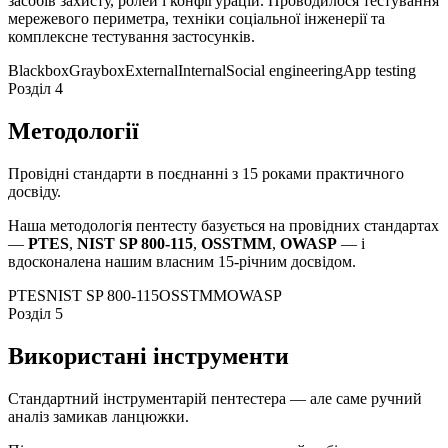
засобів захисту, ролей і конфігурацій. Проводилося тестування
мережевого периметра, техніки соціальної інженерії та
комплексне тестування застосунків.
Blackbox
Graybox
External
Internal
Social engineering
App testing
Розділ 4
Методології
Провідні стандарти в поєднанні з 15 роками практичного
досвіду.
Наша методологія пентесту базується на провідних стандартах
—
PTES
,
NIST SP 800-115
,
OSSTMM
,
OWASP
— і
вдосконалена нашим власним 15-річним досвідом.
PTES
NIST SP 800-115
OSSTMM
OWASP
Розділ 5
Використані інструменти
Стандартний інструментарій пентестера — але саме ручний
аналіз замикав ланцюжки.