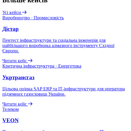
Усі кейси
Виробництво · Промисловість
Дістар
Пентест інфраструктури та соціальна інженерія для
найбільшого виробника алмазного інструменту Східної
Європи.
Читати кейс
Критична інфраструктура · Енергетика
Укртрансгаз
Цільова оцінка SAP ERP та ІТ-інфраструктури для оператора
підземних газосховищ України.
Читати кейс
Телеком
VEON