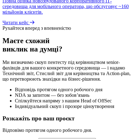
Повна оцінка новозбудованого корпоративного ІТ-
середовища для мобільного оператора, що обслуговує ~160
мільйонів клієнтів.
Читати кейс
Рухайтеся вперед з впевненістю
Маєте схожий
виклик на думці?
Ми визначимо скоуп пентесту під керівництвом senior-
фахівців для вашого конкретного середовища — і надамо
Технічний звіт, Стислий звіт для керівництва та Action-plan,
що перетворюють знахідки на бізнес-рішення.
Відповідь протягом одного робочого дня
NDA за запитом — без зобов’язань
Спілкуйтеся напряму з нашим Head of OffSec
Індивідуальний скоуп і прозоре ціноутворення
Розкажіть про ваш проєкт
Відповімо протягом одного робочого дня.