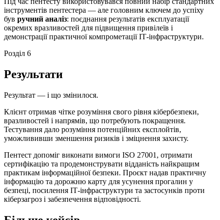
Під час пентесту використовувався повний набір стандартних
інструментів пентестера — але головним ключем до успіху
був
ручний аналіз
: поєднання результатів експлуатації
окремих вразливостей для підвищення привілеїв і
демонстрації практичної компрометації ІТ-інфраструктури.
Розділ 6
Результати
Результат — і що змінилося.
Клієнт отримав чітке розуміння свого рівня кібербезпеки,
вразливостей і напрямів, що потребують покращення.
Тестування дало розуміння потенційних експлойтів,
уможлививши зменшення ризиків і зміцнення захисту.
Пентест допоміг виконати вимоги ISO 27001, отримати
сертифікацію та продемонструвати відданість найкращим
практикам інформаційної безпеки. Проєкт надав практичну
інформацію та дорожню карту для усунення прогалин у
безпеці, посилення ІТ-інфраструктури та застосунків проти
кіберзагроз і забезпечення відповідності.
Більше кейсів