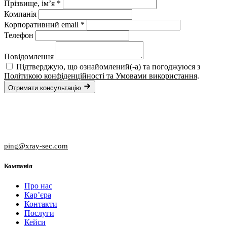
Прізвище, ім’я *
Компанія
Корпоративний email *
Телефон
Повідомлення
Підтверджую, що ознайомлений(-а) та погоджуюся з
Політикою конфіденційності та Умовами використання
.
Отримати консультацію
Бутиковий пентест для бізнесів, які
серйозно ставляться до кібербезпеки.
ping@xray-sec.com
Компанія
Про нас
Кар’єра
Контакти
Послуги
Кейси