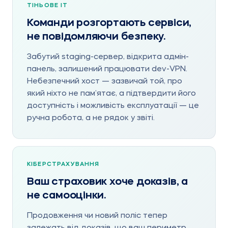
ТІНЬОВЕ ІТ
Команди розгортають сервіси,
не повідомляючи безпеку.
Забутий staging-сервер, відкрита адмін-
панель, залишений працювати dev-VPN.
Небезпечний хост — зазвичай той, про
який ніхто не пам’ятає, а підтвердити його
доступність і можливість експлуатації — це
ручна робота, а не рядок у звіті.
КІБЕРСТРАХУВАННЯ
Ваш страховик хоче доказів, а
не самооцінки.
Продовження чи новий поліс тепер