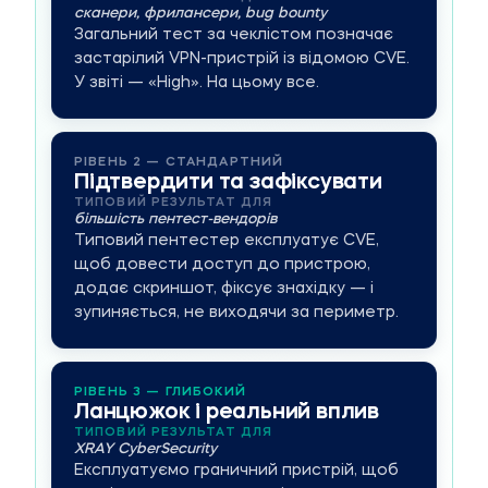
сканери, фрилансери, bug bounty
Загальний тест за чеклістом позначає
застарілий VPN-пристрій із відомою CVE.
У звіті — «High». На цьому все.
РІВЕНЬ 2 — СТАНДАРТНИЙ
Підтвердити та зафіксувати
ТИПОВИЙ РЕЗУЛЬТАТ ДЛЯ
більшість пентест-вендорів
Типовий пентестер експлуатує CVE,
щоб довести доступ до пристрою,
додає скриншот, фіксує знахідку — і
зупиняється, не виходячи за периметр.
РІВЕНЬ 3 — ГЛИБОКИЙ
Ланцюжок і реальний вплив
ТИПОВИЙ РЕЗУЛЬТАТ ДЛЯ
XRAY CyberSecurity
Експлуатуємо граничний пристрій, щоб