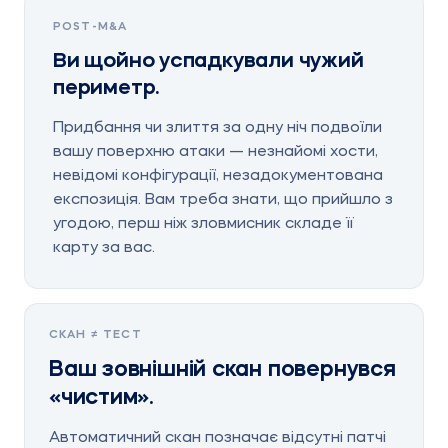
POST-M&A
Ви щойно успадкували чужий
периметр.
Придбання чи злиття за одну ніч подвоїли
вашу поверхню атаки — незнайомі хости,
невідомі конфігурації, незадокументована
експозиція. Вам треба знати, що прийшло з
угодою, перш ніж зловмисник складе її
карту за вас.
СКАН ≠ ТЕСТ
Ваш зовнішній скан повернувся
«чистим».
Автоматичний скан позначає відсутні патчі