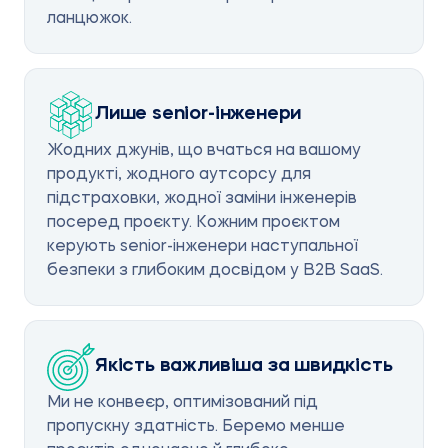
ланцюжок.
Лише senior-інженери
Жодних джунів, що вчаться на вашому
продукті, жодного аутсорсу для
підстраховки, жодної заміни інженерів
посеред проєкту. Кожним проєктом
керують senior-інженери наступальної
безпеки з глибоким досвідом у B2B SaaS.
Якість важливіша за швидкість
Ми не конвеєр, оптимізований під
пропускну здатність. Беремо менше