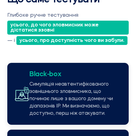
Що саме тестувати
Глибоке ручне тестування
усього, до чого зловмисник може
дістатися ззовні
— і
усього, про доступність чого ви забули.
Black-box
Симуляція неавтентифікованого
зовнішнього зловмисника, що
починає лише з вашого домену чи
діапазонів IP. Ми визначаємо, що
доступно, перш ніж атакувати.